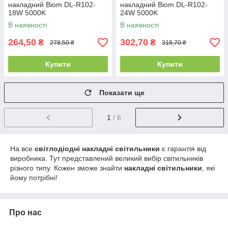
накладний Biom DL-R102-
накладний Biom DL-R102-
18W 5000K
24W 5000K
В наявності
В наявності
264,50
302,70
₴
₴
278,50 ₴
318,70 ₴
Купити
Купити
Показати ще
1
/ 6
На все
світлодіодні накладні
світильники
є гарантія від
виробника. Тут представлений великий вибір світильників
різного типу. Кожен зможе знайти
накладні
світильники
, які
йому потрібні!
Про нас