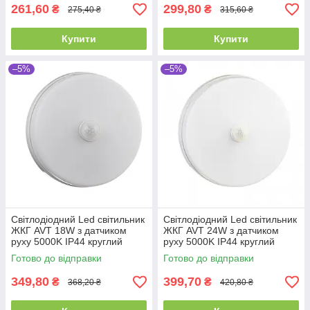
261,60
299,80
₴
₴
275,40 ₴
315,60 ₴
Купити
Купити
–5%
–5%
Світлодіодний Led світильник
Світлодіодний Led світильник
ЖКГ AVT 18W з датчиком
ЖКГ AVT 24W з датчиком
руху 5000K IP44 круглий
руху 5000K IP44 круглий
Готово до відправки
Готово до відправки
349,80
399,70
₴
₴
368,20 ₴
420,80 ₴