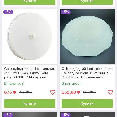
Купити
Купити
–5%
–5%
Світлодіодний Led світильник
Світлодіодний Led світильник
ЖКГ AVT 36W з датчиком
накладної Biom 10W 5000K
руху 5000K IP44 круглий
DL-R205-10 зоряне небо
В наявності
В наявності
676
152,80
₴
₴
711,60 ₴
160,90 ₴
Купити
Купити
–5%
–5%