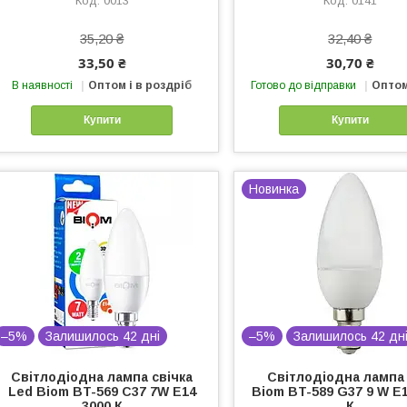
0013
0141
35,20 ₴
32,40 ₴
33,50 ₴
30,70 ₴
В наявності
Оптом і в роздріб
Готово до відправки
Оптом
Купити
Купити
Новинка
–5%
Залишилось 42 дні
–5%
Залишилось 42 дн
Світлодіодна лампа свічка
Світлодіодна лампа
Led Biom BT-569 C37 7W E14
Biom BT-589 G37 9 W E1
3000 К
К