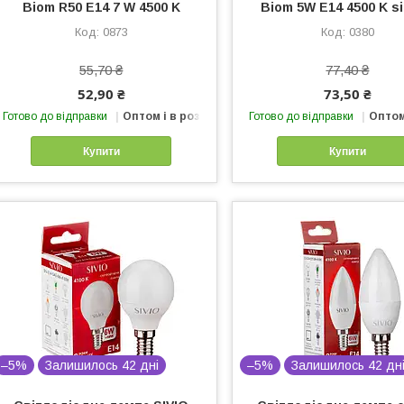
Biom R50 Е14 7 W 4500 K
Biom 5W Е14 4500 K si
0873
0380
55,70 ₴
77,40 ₴
52,90 ₴
73,50 ₴
Готово до відправки
Оптом і в роздріб
Готово до відправки
Оптом
Купити
Купити
–5%
Залишилось 42 дні
–5%
Залишилось 42 дн