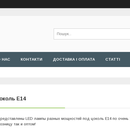
 НАС
КОНТАКТИ
ДОСТАВКА І ОПЛАТА
СТАТТІ
околь E14
редставлены LED лампы разных мощностей под цоколь E14 по очень
озницу так и оптом!