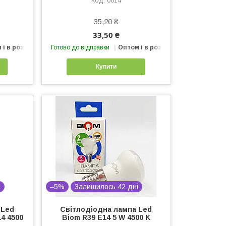
0014
35,20 ₴
33,50 ₴
 і в роздріб
Готово до відправки
Оптом і в роздріб
Купити
і
–5%
Залишилось 42 дні
 Led
Світлодіодна лампа Led
4 4500
Biom R39 Е14 5 W 4500 K