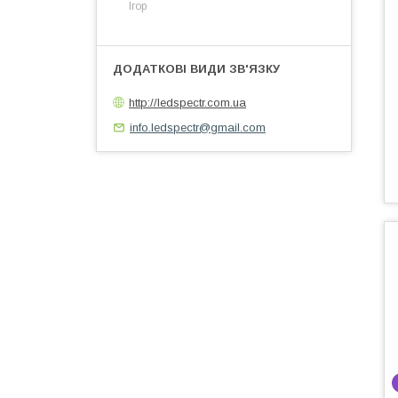
Ігор
http://ledspectr.com.ua
info.ledspectr@gmail.com