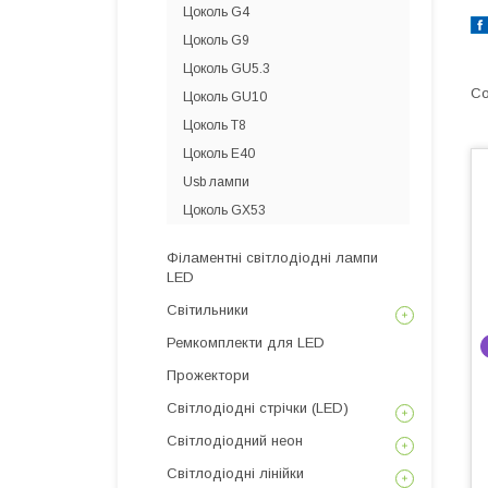
Цоколь G4
Цоколь G9
Цоколь GU5.3
Цоколь GU10
Цоколь T8
Цоколь Е40
Usb лампи
Цоколь GX53
Філаментні світлодіодні лампи
LED
Світильники
Ремкомплекти для LED
Прожектори
Світлодіодні стрічки (LED)
Світлодіодний неон
Світлодіодні лінійки