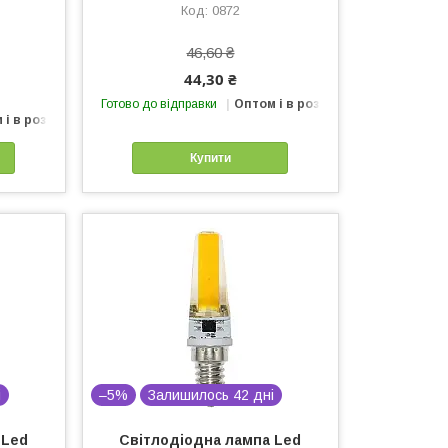
0872
46,60 ₴
44,30 ₴
Готово до відправки
Оптом і в роздріб
 і в роздріб
Купити
і
–5%
Залишилось 42 дні
 Led
Світлодіодна лампа Led