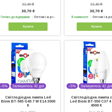
32,40 ₴
32,40 ₴
30,70 ₴
30,70 ₴
Готово до відправки
Оптом і в роздріб
В наявності
Оптом і в р
Купити
Купити
–5%
Залишилось 42 дні
–5%
Залишилось 42 дн
Світлодіодна лампа Led
Світлодіодна лампа с
Biom BT-565 G45 7 W E14 3000
Led Biom BT-550 C37 4
К
4500 К