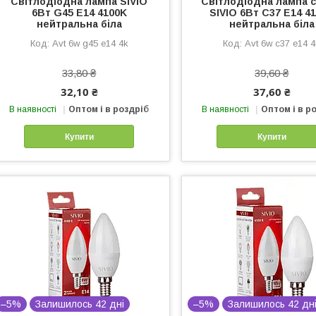
Світлодіодна лампа SIVIO
Світлодіодна лампа с
6Вт G45 E14 4100K
SIVIO 6Вт C37 E14 4
нейтральна біла
нейтральна біла
Avt 6w g45 e14 4k
Avt 6w c37 e14 
33,80 ₴
39,60 ₴
32,10 ₴
37,60 ₴
В наявності
Оптом і в роздріб
В наявності
Оптом і в р
Купити
Купити
–5%
Залишилось 42 дні
–5%
Залишилось 42 дн