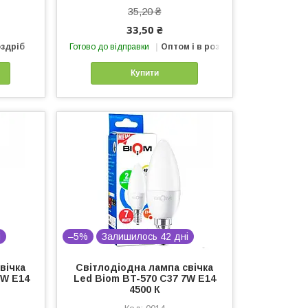
35,20 ₴
33,50 ₴
оздріб
Готово до відправки
Оптом і в роздріб
Купити
і
–5%
Залишилось 42 дні
вічка
Світлодіодна лампа свічка
 W E14
Led Biom BT-570 C37 7W E14
4500 К