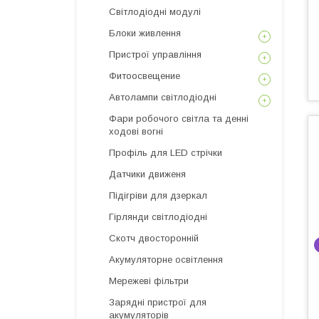
Світлодіодні модулі
Блоки живлення
Пристрої управління
Фитоосвещение
Автолампи світлодіодні
Фари робочого світла та денні
ходові вогні
Профіль для LED стрічки
Датчики движеня
Підігріви для дзеркал
Гірлянди світлодіодні
Скотч двосторонній
Акумуляторне освітлення
Мережеві фільтри
Зарядні пристрої для
акумуляторів