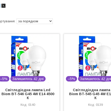
–5%
Залишилось 42 дні
–5%
Залишилось 42 дн
Світлодіодна лампа Led
Світлодіодна лампа
Biom BT-546 G45 4W E14 4500
Biom BT-545 G45 4W E1
К
К
0140
0139