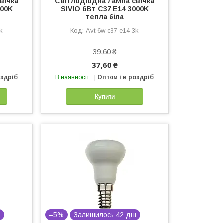
вічка
Світлодіодна лампа свічка
100K
SIVIO 6Вт C37 E14 3000K
тепла біла
4k
Avt 6w c37 e14 3k
39,60 ₴
37,60 ₴
оздріб
В наявності
Оптом і в роздріб
Купити
і
–5%
Залишилось 42 дні