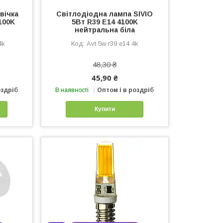
вічка
Світлодіодна лампа SIVIO
100K
5Вт R39 E14 4100K
нейтральна біла
4k
Avt 5w r39 e14 4k
48,30 ₴
45,90 ₴
оздріб
В наявності
Оптом і в роздріб
Купити