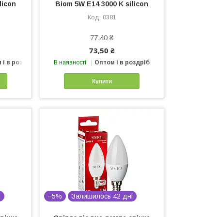
licon
Biom 5W Е14 3000 K silicon
0381
77,40 ₴
73,50 ₴
 і в роздріб
В наявності
Оптом і в роздріб
Купити
і
–5%
Залишилось 42 дні