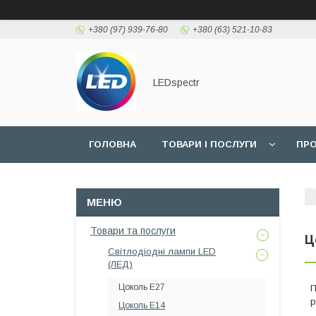
+380 (97) 939-76-80
+380 (63) 521-10-83
LEDspectr
ГОЛОВНА
ТОВАРИ І ПОСЛУГИ
ПРО
Товари та послуги
Ц
Світлодіодні лампи LED
(ЛЕД)
Цоколь E27
П
р
Цоколь E14