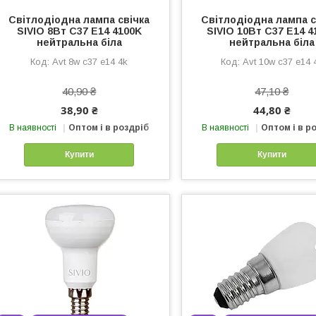
Світлодіодна лампа свічка
Світлодіодна лампа с
SIVIO 8Вт C37 E14 4100K
SIVIO 10Вт C37 E14 4
нейтральна біла
нейтральна біла
Avt 8w c37 e14 4k
Avt 10w c37 e14 
40,90 ₴
47,10 ₴
38,90 ₴
44,80 ₴
В наявності
Оптом і в роздріб
В наявності
Оптом і в р
Купити
Купити