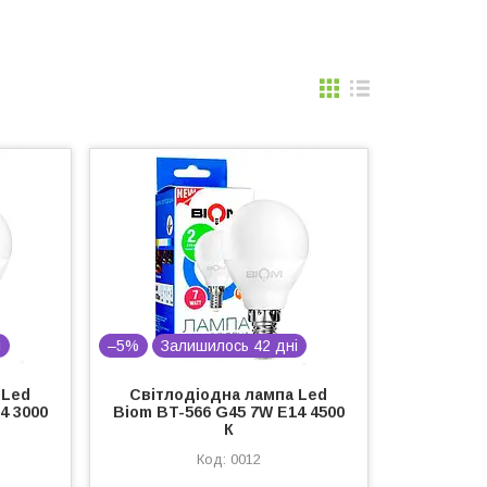
і
–5%
Залишилось 42 дні
 Led
Світлодіодна лампа Led
4 3000
Biom BT-566 G45 7W E14 4500
К
0012