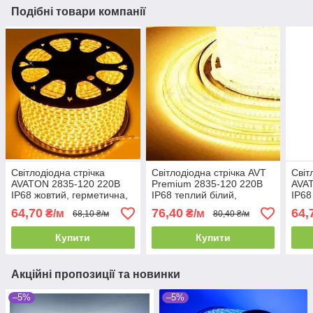
Подібні товари компанії
Світлодіодна стрічка
Світлодіодна стрічка AVT
Світ
AVATON 2835-120 220В
Premium 2835-120 220В
AVA
IP68 жовтий, герметична,
IP68 теплий білий,
IP68
1 м
герметична, 1 м
1 м
64,70
76,40
64,
₴/м
₴/м
68,10 ₴/м
80,40 ₴/м
Купити
Купити
Акційні пропозиції та новинки
–5%
–5%