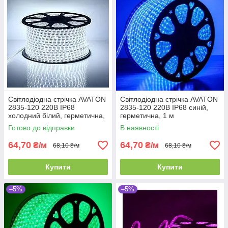
Світлодіодна стрічка AVATON
Світлодіодна стрічка AVATON
2835-120 220В IP68
2835-120 220В IP68 синій,
холодний білий, герметична,
герметична, 1 м
1 м
Готово до відправки
В наявності
64,70
64,70
₴/м
₴/м
68,10 ₴/м
68,10 ₴/м
Купити
Купити
–5%
–5%