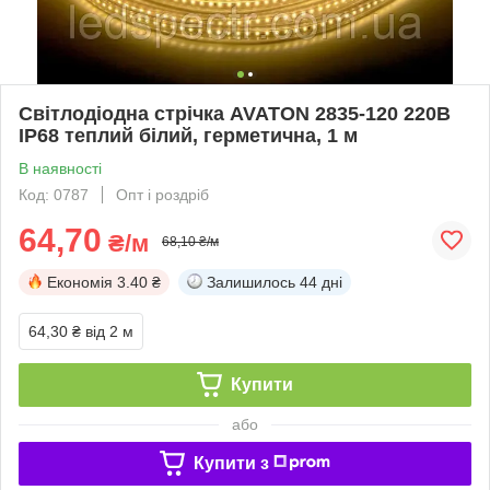
Світлодіодна стрічка AVATON 2835-120 220В
IP68 теплий білий, герметична, 1 м
В наявності
Код: 0787
Опт і роздріб
64,70
₴/м
68,10 ₴/м
Економія
3.40 ₴
Залишилось
44 дні
64,30 ₴
від 2 м
Купити
або
Купити з