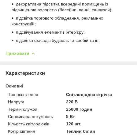
декоративна підсвітка всередині приміщень із
підвищеною вологістю (басейни, ванні, санвузли);
підсвітка торгового обладнання, рекламних
конструкцій;
підсвічування елементів інтер'єру;
підсвітка фасадів будівель та сообій та ін.
Приховати
Характеристики
Основні
Тип освітлення
Світлодіодна стрічка
Напруга
220 В
Термін служби
25000 годин
Споживана потужність
5 Вт
Кількість світлодіодів
120 шт.
Колір світіння
Теплий білий