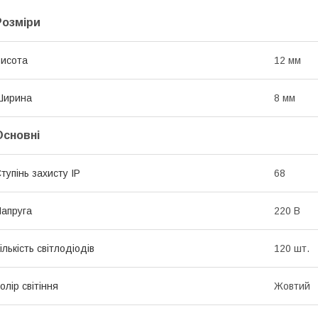
Розміри
исота
12 мм
Ширина
8 мм
Основні
тупінь захисту IP
68
апруга
220 В
ількість світлодіодів
120 шт.
олір світіння
Жовтий