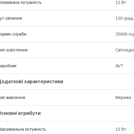
поживана потужність
12 Вт
ут свічення
120 град
ермін служби
25000 го
ип освітлення
Світлоді
иробник
AVT
Додаткові характеристики
ип живлення
Мережа
Основні атрибути
аксимальна потужність
12 Вт