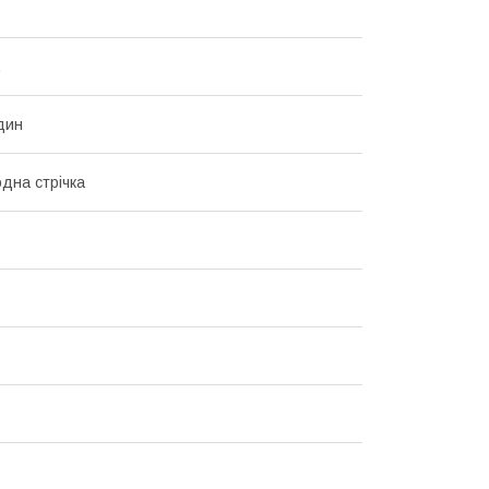
.
дин
одна стрічка