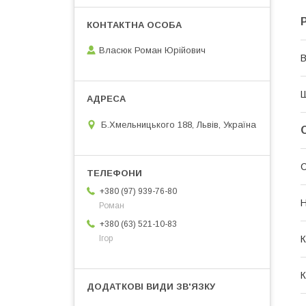
Власюк Роман Юрійович
В
Б.Хмельницького 188, Львів, Україна
С
+380 (97) 939-76-80
Н
Роман
+380 (63) 521-10-83
К
Ігор
К