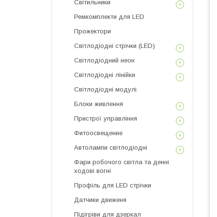
Світильники
Ремкомплекти для LED
Прожектори
Світлодіодні стрічки (LED)
Світлодіодний неон
Світлодіодні лінійки
Світлодіодні модулі
Блоки живлення
Пристрої управління
Фитоосвещение
Автолампи світлодіодні
Фари робочого світла та денні
ходові вогні
Профіль для LED стрічки
Датчики движеня
Підігріви для дзеркал