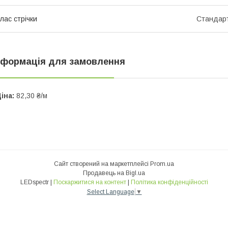
лас стрічки
Стандар
нформація для замовлення
іна:
82,30 ₴/м
Сайт створений на маркетплейсі
Prom.ua
Продавець на Bigl.ua
LEDspectr |
Поскаржитися на контент
|
Політика конфіденційності
Select Language
▼