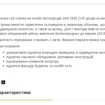
нучка Led-стрічка на основі світлодіодів smd 2835 (120 діодів на м
трічка повністю герметична та поміщена в силіконову оболонку, що 
ідвищеною вологістю, а також на вулиці. Для її монтажу Вам не по
ерез спеціальний кабель живлення безпосередньо до мережі 220 В
ратність порізування становить 1 метр. Використовувати можна су
астосування:
декоративна підсвітка всередині приміщень із підвищеною воло
підсвітка торгового обладнання, рекламних конструкцій;
підсвічування елементів інтер'єру;
підсвітка фасадів будівель та сообій та ін.
арактеристики