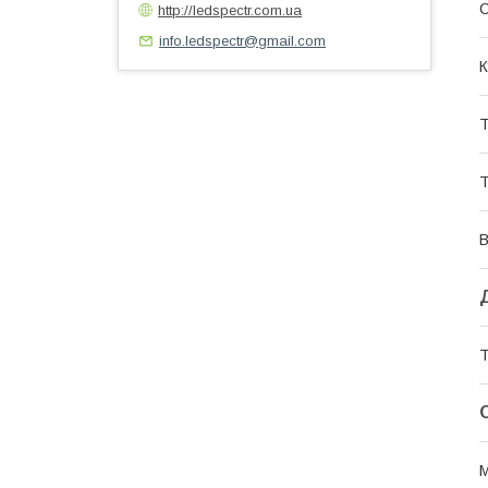
С
http://ledspectr.com.ua
info.ledspectr@gmail.com
К
Т
Т
В
Т
М