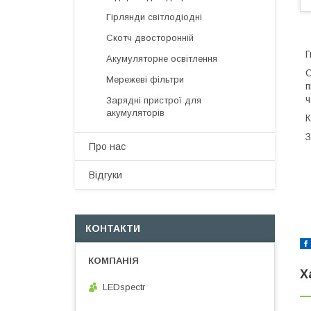
Гірлянди світлодіодні
Скотч двосторонній
Г
Акумуляторне освітлення
С
Мережеві фільтри
п
ч
Зарядні пристрої для
акумуляторів
К
З
Про нас
Відгуки
КОНТАКТИ
Х
LEDspectr