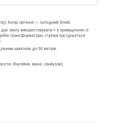
етр). Колір світіння — холодний білий.
дає змогу використовувати її в приміщеннях із
трібні трансформатори, стрічка під'єднується
.
цільним шматком до 50 метрів.
гістю (басейни, ванні, санвузли);