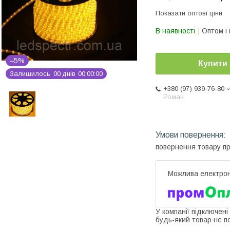
Показати оптові ціни
В наявності
Оптом і 
–5%
Купити
Залишилось
0
0
днів
0
0
0
0
0
0
+380 (97) 939-76-80
Роман
повернення товару п
У компанії підключені
будь-який товар не п