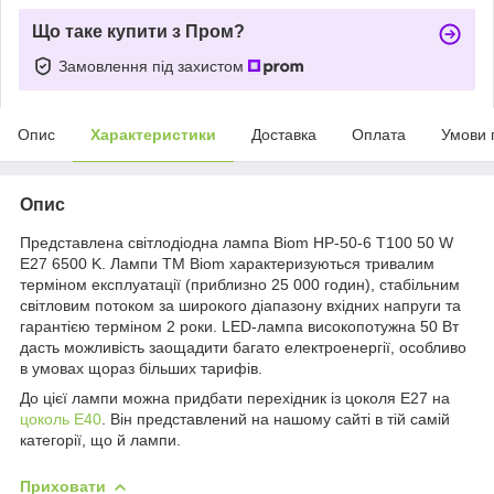
Що таке купити з Пром?
Замовлення під захистом
Опис
Характеристики
Доставка
Оплата
Умови 
Опис
Представлена світлодіодна лампа Biom HP-50-6 Т100 50 W
E27 6500 K. Лампи ТМ Biom характеризуються тривалим
терміном експлуатації (приблизно 25 000 годин), стабільним
світловим потоком за широкого діапазону вхідних напруги та
гарантією терміном 2 роки. LED-лампа високопотужна 50 Вт
дасть можливість заощадити багато електроенергії, особливо
в умовах щораз більших тарифів.
До цієї лампи можна придбати перехідник із цоколя Е27 на
цоколь Е40
. Він представлений на нашому сайті в тій самій
категорії, що й лампи.
Приховати