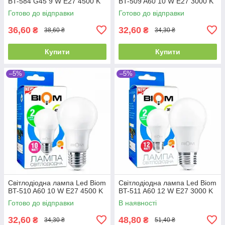
BT-584 G45 9 W E27 4500 K
BT-509 A60 10 W E27 3000 K
Готово до відправки
Готово до відправки
36,60
32,60
₴
₴
38,60 ₴
34,30 ₴
Купити
Купити
–5%
–5%
Світлодіодна лампа Led Biom
Світлодіодна лампа Led Biom
BT-510 A60 10 W E27 4500 K
BT-511 A60 12 W E27 3000 K
Готово до відправки
В наявності
32,60
48,80
₴
₴
34,30 ₴
51,40 ₴