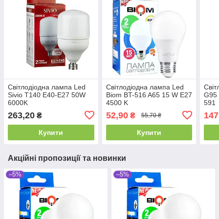
Світлодіодна лампа Led
Світлодіодна лампа Led
Світ
Sivio T140 E40-Е27 50W
Biom BT-516 A65 15 W E27
G95 
6000K
4500 K
591
263,20
52,90
147
₴
₴
55,70 ₴
Купити
Купити
Акційні пропозиції та новинки
–5%
–5%