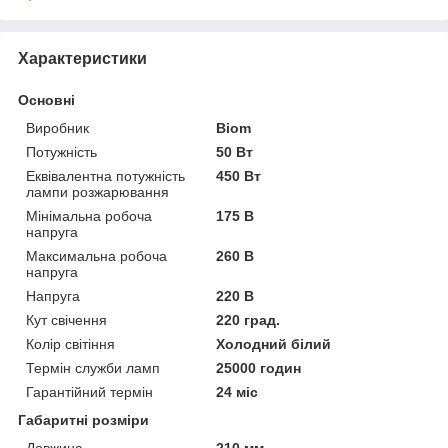
Характеристики
Основні
Виробник
Biom
Потужність
50 Вт
Еквівалентна потужність
450 Вт
лампи розжарювання
Мінімальна робоча
175 В
напруга
Максимальна робоча
260 В
напруга
Напруга
220 В
Кут свічення
220 град.
Колір світіння
Холодний білий
Термін служби ламп
25000 годин
Гарантійний термін
24 міс
Габаритні розміри
Довжина
210 мм