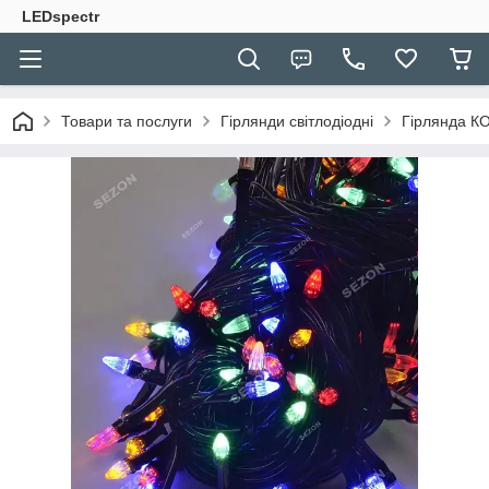
LEDspectr
Товари та послуги
Гірлянди світлодіодні
Гірлянда КО