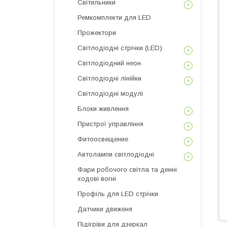
Світильники
Ремкомплекти для LED
Прожектори
Світлодіодні стрічки (LED)
Світлодіодний неон
Світлодіодні лінійки
Світлодіодні модулі
Блоки живлення
Пристрої управління
Фитоосвещение
Автолампи світлодіодні
Фари робочого світла та денні
ходові вогні
Профіль для LED стрічки
Датчики движеня
Підігріви для дзеркал