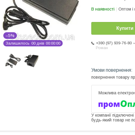
В наявності
Оптом і 
Купити
–5%
+380 (97) 939-76-80
Залишилось
0
0
днів
0
0
0
0
0
0
Роман
повернення товару п
У компанії підключені
будь-який товар не п