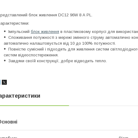
редставлений б
лок живлення DC12 96W 8 А PL.
арактеристики:
Імпульсний
блок живлення
в пластиковому корпусі для використан
Споживання потужності з мережі змінного струму автоматично к
автоматично налаштовується від 10 до 100% потужності.
Повністю сумісний і підходить для живлення систем світлодіодного
систем відеоспостереження.
Завдяки своїй конструкції, добре відводить тепло.
арактеристики
Основні