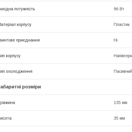
ихідна потужність
96 Вт
атеріал корпусу
Пластик
винтове приєднання
Ні
ип корпусу
Напівгер
ип охолодження
Пасивни
Габаритні розміри
Довжина
135 мм
исота
35 мм