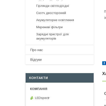
Гірлянди світлодіодні
П
Скотч двосторонній
Х
Акумуляторне освітлення
Мережеві фільтри
Зарядні пристрої для
акумуляторів
Про нас
Відгуки
Х
КОНТАКТИ
LEDspectr