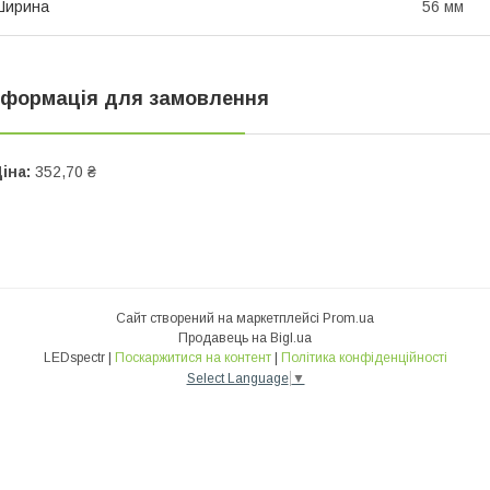
Ширина
56 мм
нформація для замовлення
іна:
352,70 ₴
Сайт створений на маркетплейсі
Prom.ua
Продавець на Bigl.ua
LEDspectr |
Поскаржитися на контент
|
Політика конфіденційності
Select Language
▼