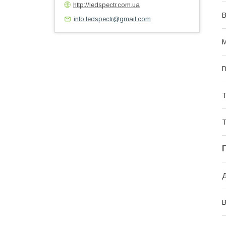
http://ledspectr.com.ua
В
info.ledspectr@gmail.com
М
Г
Т
Т
В