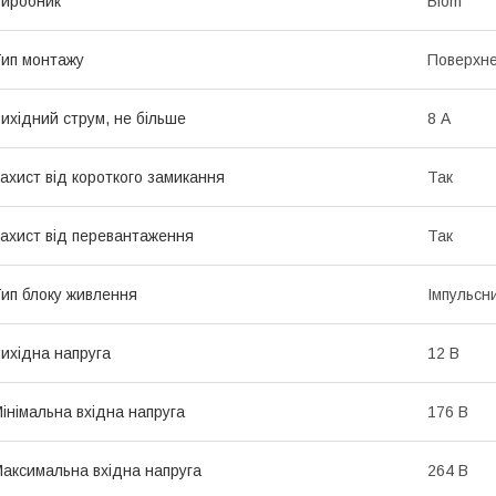
иробник
Biom
ип монтажу
Поверхн
ихідний струм, не більше
8 А
ахист від короткого замикання
Так
ахист від перевантаження
Так
ип блоку живлення
Імпульсн
ихідна напруга
12 В
інімальна вхідна напруга
176 В
аксимальна вхідна напруга
264 В