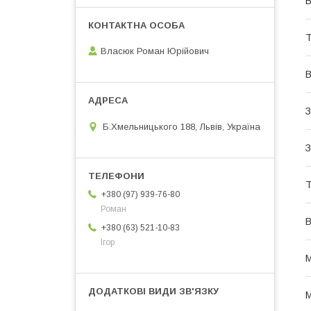
В
Т
Власюк Роман Юрійович
В
З
Б.Хмельницького 188, Львів, Україна
З
Т
+380 (97) 939-76-80
Роман
В
+380 (63) 521-10-83
Ігор
М
М