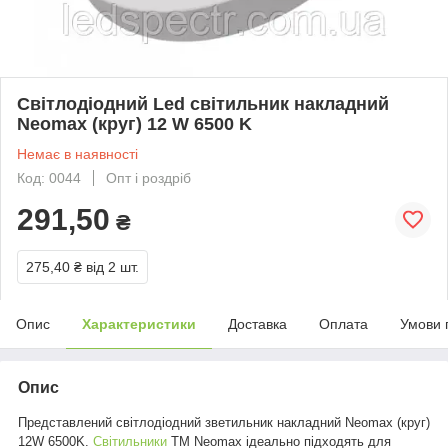
Світлодіодний Led світильник накладний
Neomax (круг) 12 W 6500 K
Немає в наявності
Код: 0044
Опт і роздріб
291,50
₴
275,40 ₴
від 2 шт.
Опис
Характеристики
Доставка
Оплата
Умови 
Опис
Представлений світлодіодний з
ветильник накладний Neomax (круг)
12W 6500K
.
Світильники
ТМ Neomax ідеально підходять для