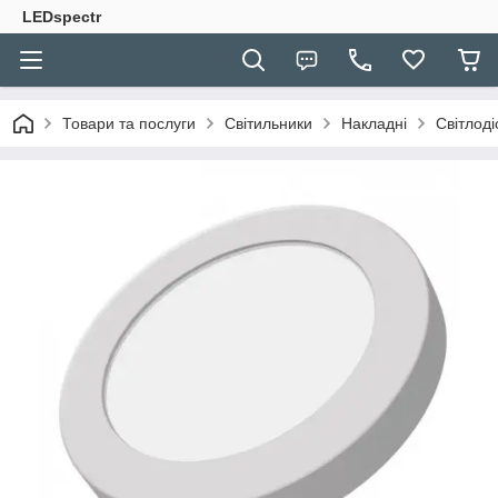
LEDspectr
Товари та послуги
Світильники
Накладні
Світлод