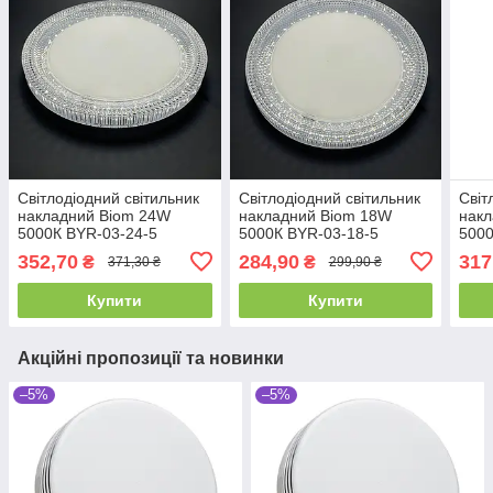
Світлодіодний світильник
Світлодіодний світильник
Світ
накладний Biom 24W
накладний Biom 18W
нак
5000К BYR-03-24-5
5000К BYR-03-18-5
5000
круглий
датч
352,70
284,90
317
₴
₴
371,30 ₴
299,90 ₴
Купити
Купити
Акційні пропозиції та новинки
–5%
–5%