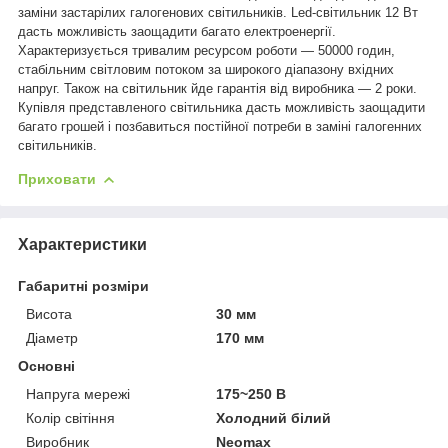
заміни застарілих галогенових світильників. Led-світильник 12 Вт
дасть можливість заощадити багато електроенергії.
Характеризується тривалим ресурсом роботи — 50000 годин,
стабільним світловим потоком за широкого діапазону вхідних
напруг. Також на світильник йде гарантія від виробника — 2 роки.
Купівля представленого світильника дасть можливість заощадити
багато грошей і позбавиться постійної потреби в заміні галогенних
світильників.
Приховати
Характеристики
Габаритні розміри
Висота
30 мм
Діаметр
170 мм
Основні
Напруга мережі
175~250 В
Колір світіння
Холодний білий
Виробник
Neomax