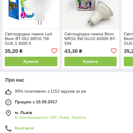
Світлодіодна лампа Led
Світлодіодна лампа Biom
Світ
Biom BT-561 MR16 7W
MR16 9W GU10 4500K BT-
Bio
GU5.3 3000 К
594
GU5.
35,20
43,30
35,
₴
₴
Купити
Купити
Про нас
99% позитивних з 1152 відгуків за рік
Працює з 15.05.2017
м. Львів
Б.Хмельницького 188, Львів, Україна
Контакти