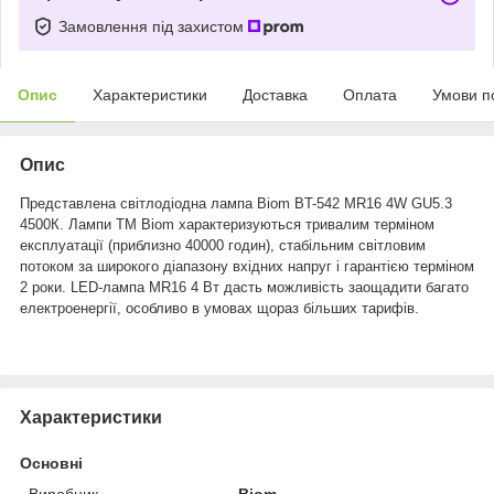
Замовлення під захистом
Опис
Характеристики
Доставка
Оплата
Умови п
Опис
Представлена світлодіодна лампа
Biom BT-542 MR16 4W GU5.3
4500К
. Лампи ТМ Biom характеризуються тривалим терміном
експлуатації (приблизно 40000 годин), стабільним світловим
потоком за широкого діапазону вхідних напруг і гарантією терміном
2 роки. LED-лампа MR16 4 Вт дасть можливість заощадити багато
електроенергії, особливо в умовах щораз більших тарифів.
Характеристики
Основні
Виробник
Biom