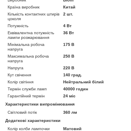
Країна виробник
Китай
Кількість контактних штирів
2 шт.
цоколя
Потужність
4 Вт
Еквівалентна потужність
36 Вт
лампи розжарювання
Мінімальна робоча
175 В
напруга
Максимальна робоча
250 В
напруга
Напруга
220 В
Кут свічення
140 град.
Колір світіння
Нейтральний білий
Термін служби ламп
40000 годин
Гарантійний термін
24 міс
Характеристики випромінювання
Світловий потік
360 лм
Додаткові характеристики
Колір колби лампочки
Матовий