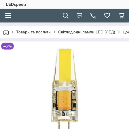
LEDspectr
Товари та послуги
Світлодіодні лампи LED (ЛЕД)
Цо
–5%