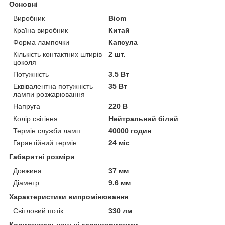
Основні
Виробник
Biom
Країна виробник
Китай
Форма лампочки
Капсула
Кількість контактних штирів
2 шт.
цоколя
Потужність
3.5 Вт
Еквівалентна потужність
35 Вт
лампи розжарювання
Напруга
220 В
Колір світіння
Нейтральний білий
Термін служби ламп
40000 годин
Гарантійний термін
24 міс
Габаритні розміри
Довжина
37 мм
Діаметр
9.6 мм
Характеристики випромінювання
Світловий потік
330 лм
Користувальницькі характеристики