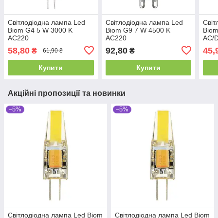
Світлодіодна лампа Led
Світлодіодна лампа Led
Світ
Biom G4 5 W 3000 K
Biom G9 7 W 4500 K
Biom
AC220
AC220
AC/
58,80
92,80
45,
₴
₴
61,90 ₴
Купити
Купити
Акційні пропозиції та новинки
–5%
–5%
Світлодіодна лампа Led Biom
Світлодіодна лампа Led Biom