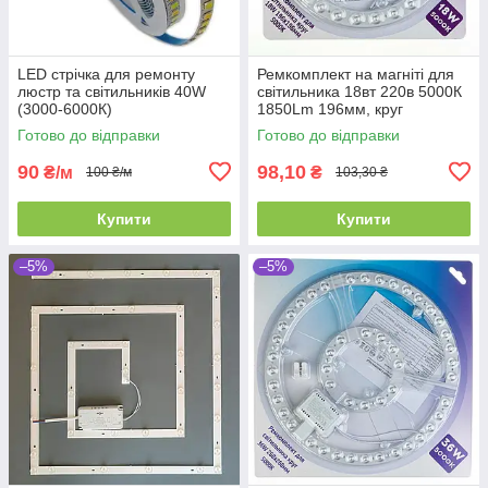
LED стрічка для ремонту
Ремкомплект на магніті для
люстр та світильників 40W
світильника 18вт 220в 5000К
(3000-6000К)
1850Lm 196мм, круг
Готово до відправки
Готово до відправки
90
98,10
₴/м
₴
100 ₴/м
103,30 ₴
Купити
Купити
–5%
–5%