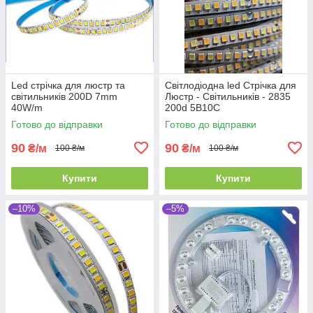
Led стрічка для люстр та
Світлодіодна led Стрічка для
світильників 200D 7mm
Люстр - Світильників - 2835
40W/m
200d 5B10C
Готово до відправки
Готово до відправки
90
90
₴/м
₴/м
100 ₴/м
100 ₴/м
Купити
Купити
–10%
–5%