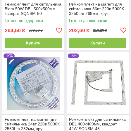
Ремкомплект для світильника
Ремкомплект на магніті для
Biom 50W DEL 500х500мм
світильника 36вт 220в 5000К
квадрат SQNSM-50
3250Lm 268мм, круг
Готово до відправки
Готово до відправки
264,50
202,60
₴
₴
278,50 ₴
213,20 ₴
Купити
Купити
–5%
–5%
Ремкомплект на магніті для
Ремкомплект для світильника
світильника 24вт 220в 5000К
DEL 400х400мм, квадрат
2550Lm 232мм, круг
42W SQNSM-45