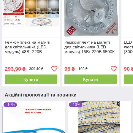
Ремкомплект на магніті
Ремкомплект на магніті
LED 
для світильника (LED
для світильника (LED
люст
модуль) 48Вт 220В
модуль) 15Вт 220В 6500К
(300
3000/4000/6000К 5280Лм
1450Лм 154мм, круг
300мм, круг
293,90
95
90
₴
₴
₴
309,40 ₴
100 ₴
Купити
Купити
Акційні пропозиції та новинки
–10%
–10%