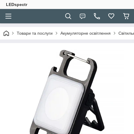
LEDspectr
Товари та послуги
Акумуляторне освітлення
Світиль