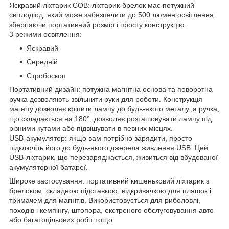
Яскравий ліхтарик COB: ліхтарик-брелок має потужний
світлодіод, який може забезпечити до 500 люмен освітлення,
зберігаючи портативний розмір і просту конструкцію.
3 режими освітлення:
Яскравий
Середній
Стробоскоп
Портативний дизайн: потужна магнітна основа та поворотна
ручка дозволяють звільнити руки для роботи. Конструкція
магніту дозволяє кріпити лампу до будь-якого металу, а ручка,
що складається на 180°, дозволяє розташовувати лампу під
різними кутами або підвішувати в певних місцях.
USB-акумулятор: якщо вам потрібно зарядити, просто
підключіть його до будь-якого джерела живлення USB. Цей
USB-ліхтарик, що перезаряджається, живиться від вбудованої
акумуляторної батареї.
Широке застосування: портативний кишеньковий ліхтарик з
брелоком, складною підставкою, відкривачкою для пляшок і
тримачем для магнітів. Використовується для риболовлі,
походів і кемпінгу, штопора, екстреного обслуговування авто
або багатоцільових робіт тощо.