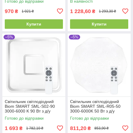
Готово до відправки
В наявності
970
1 228,60
₴
₴
1 021 ₴
1 293,30 ₴
Купити
Купити
–5%
–5%
Світильник світлодіодний
Світильник світлодіодний
Biom SMART SML-S02-90
Biom SMART SML-R05-50
3000-6000 K 90 Вт з д/у
3000-6000K 50 Вт з д/у
Готово до відправки
Готово до відправки
1 693
811,20
₴
₴
1 782,10 ₴
853,90 ₴