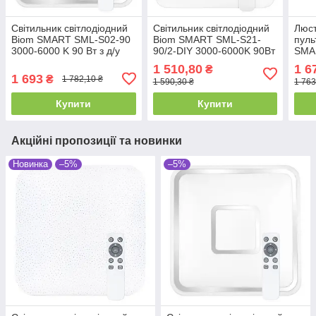
Світильник світлодіодний
Світильник світлодіодний
Люст
Biom SMART SML-S02-90
Biom SMART SML-S21-
пуль
3000-6000 K 90 Вт з д/у
90/2-DIY 3000-6000K 90Вт
SMA
з д/у
3000
1 510,80
1 6
₴
1 693
₴
1 782,10 ₴
1 590,30 ₴
1 763
Купити
Купити
Акційні пропозиції та новинки
Новинка
–5%
–5%