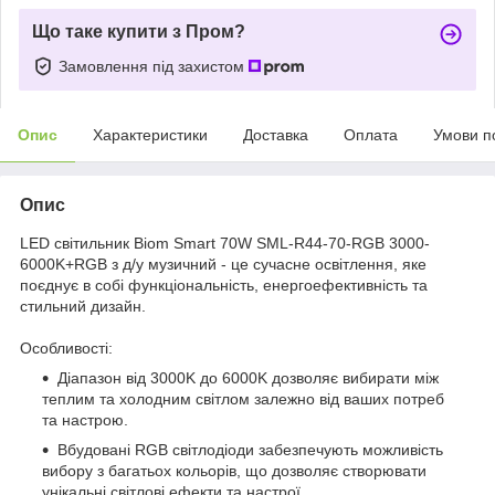
Що таке купити з Пром?
Замовлення під захистом
Опис
Характеристики
Доставка
Оплата
Умови п
Опис
LED світильник Biom Smart 70W SML-R44-70-RGB 3000-
6000K+RGB з д/у музичний - це сучасне освітлення, яке
поєднує в собі функціональність, енергоефективність та
стильний дизайн.
Особливості:
Діапазон від 3000K до 6000K дозволяє вибирати між
теплим та холодним світлом залежно від ваших потреб
та настрою.
Вбудовані RGB світлодіоди забезпечують можливість
вибору з багатьох кольорів, що дозволяє створювати
унікальні світлові ефекти та настрої.