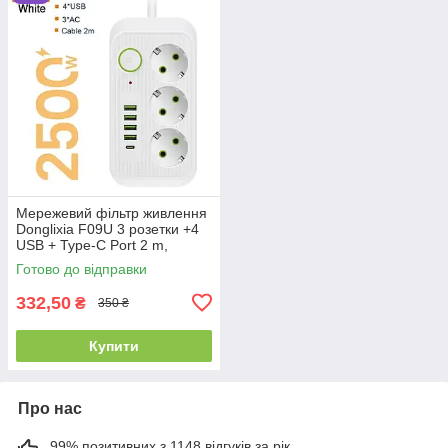
Мережевий фільтр живлення
Donglixia F09U 3 розетки +4
USB + Type-C Port 2 m,
мережевий подовжувач
Готово до відправки
розеток, білий
332,50
₴
350 ₴
Купити
Про нас
99% позитивних з 1148 відгуків за рік