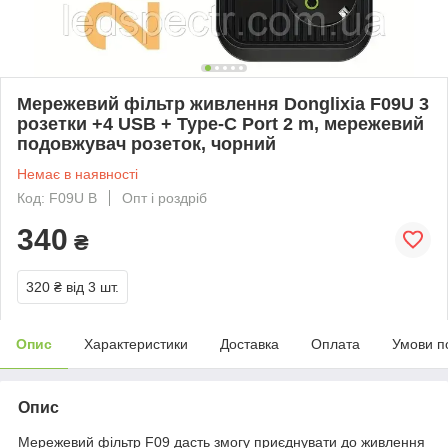
Мережевий фільтр живлення Donglixia F09U 3
розетки +4 USB + Type-C Port 2 m, мережевий
подовжувач розеток, чорний
Немає в наявності
Код: F09U В
Опт і роздріб
340
₴
320 ₴
від 3 шт.
Опис
Характеристики
Доставка
Оплата
Умови п
Опис
Мережевий фільтр F09 дасть змогу приєднувати до живлення