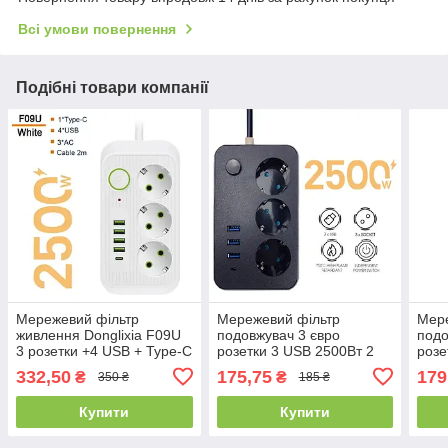
Всі умови повернення
Подібні товари компанії
Мережевий фільтр
Мережевий фільтр
Мере
живлення Donglixia F09U
подовжувач 3 євро
подо
3 розетки +4 USB + Type-C
розетки 3 USB 2500Вт 2
розе
Port 2 m, мережевий
метри з кнопкою
метр
332,50
175,75
179
₴
₴
350 ₴
185 ₴
подовжувач розеток, білий
Купити
Купити