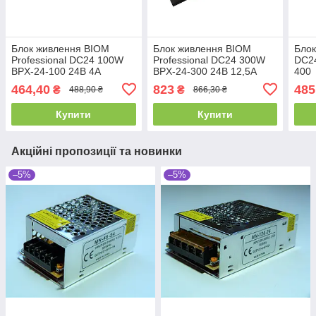
Блок живлення BIOM
Блок живлення BIOM
Бло
Professional DC24 100W
Professional DC24 300W
DC24
BPX-24-100 24В 4А
BPX-24-300 24В 12,5А
400
464,40
823
485
₴
₴
488,90 ₴
866,30 ₴
Купити
Купити
Акційні пропозиції та новинки
–5%
–5%