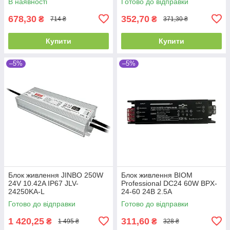
В наявності
Готово до відправки
678,30
352,70
₴
₴
714 ₴
371,30 ₴
Купити
Купити
–5%
–5%
Блок живлення JINBO 250W
Блок живлення BIOM
24V 10.42A IP67 JLV-
Professional DC24 60W BPX-
24250KA-L
24-60 24В 2.5А
Готово до відправки
Готово до відправки
1 420,25
311,60
₴
₴
1 495 ₴
328 ₴