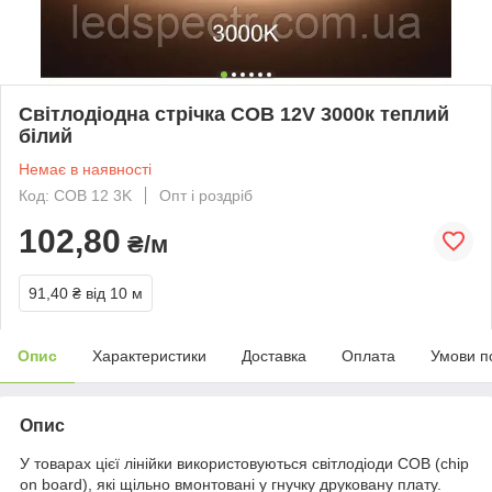
Світлодіодна стрічка COB 12V 3000к теплий
білий
Немає в наявності
Код: COB 12 3K
Опт і роздріб
102,80
₴/м
91,40 ₴
від 10 м
Опис
Характеристики
Доставка
Оплата
Умови п
Опис
У товарах цієї лінійки використовуються світлодіоди COB (chip
on board), які щільно вмонтовані у гнучку друковану плату.