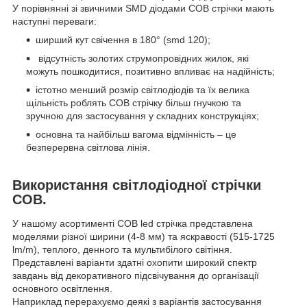
У порівнянні зі звичними SMD діодами COB стрічки мають
наступні переваги:
ширший кут свічення в 180° (smd 120);
відсутність золотих струмопровідних жилок, які
можуть пошкодитися, позитивно впливає на надійність;
істотно менший розмір світлодіодів та їх велика
щільність роблять COB стрічку більш гнучкою та
зручною для застосування у складних конструкціях;
основна та найбільш вагома відмінність – це
безперервна світлова лінія.
Використання світлодіодної стрічки
COB.
У нашому асортименті COB led стрічка представлена ​​
моделями різної ширини (4-8 мм) та яскравості (515-1725
lm/m), теплого, денного та мультибілого світіння.
Представлені варіанти здатні охопити широкий спектр
завдань від декоративного підсвічування до організації
основного освітлення.
Наприклад перерахуємо деякі з варіантів застосування