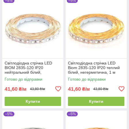
–5%
–5%
Світлодіодна стрічка LED
Світлодіодна стрічка LED
BIOM 2835-120 IP20
Biom 2835-120 IP20 теплий
нейтральний білий,
білий, негерметична, 1 м
негерметична, 1 м
Готово до відправки
Готово до відправки
41,60
41,60
₴/м
₴/м
43,80 ₴/м
43,80 ₴/м
Купити
Купити
–5%
–5%