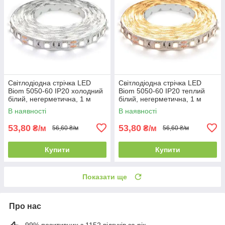
Світлодіодна стрічка LED
Світлодіодна стрічка LED
Biom 5050-60 IP20 холодний
Biom 5050-60 IP20 теплий
білий, негерметична, 1 м
білий, негерметична, 1 м
В наявності
В наявності
53,80
53,80
₴/м
₴/м
56,60 ₴/м
56,60 ₴/м
Купити
Купити
Показати ще
Про нас
99% позитивних з 1152 відгуків за рік