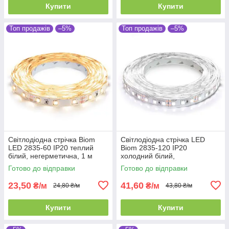
Купити
Купити
Топ продажів
–5%
Топ продажів
–5%
Світлодіодна стрічка Biom
Світлодіодна стрічка LED
LED 2835-60 IP20 теплий
Biom 2835-120 IP20
білий, негерметична, 1 м
холодний білий,
негерметична, 1 м
Готово до відправки
Готово до відправки
23,50
41,60
₴/м
₴/м
24,80 ₴/м
43,80 ₴/м
Купити
Купити