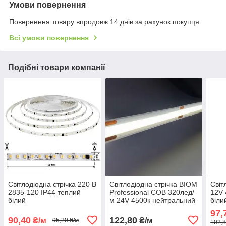
Умови повернення
Повернення товару впродовж 14 днів за рахунок покупця
Всі умови повернення
Подібні товари компанії
Світлодіодна стрічка 220 В
Світлодіодна стрічка BIOM
Світ
2835-120 ІР44 теплий
Professional COB 320лед/
12V 
білий
м 24V 4500к нейтральний
біли
білий
97,
90,40
122,80
₴/м
₴/м
95,20 ₴/м
102,8