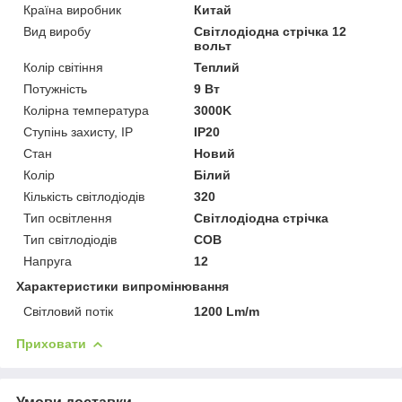
Країна виробник
Китай
Вид виробу
Світлодіодна стрічка 12
вольт
Колір світіння
Теплий
Потужність
9 Вт
Колірна температура
3000K
Ступінь захисту, IP
IP20
Стан
Новий
Колір
Білий
Кількість світлодіодів
320
Тип освітлення
Світлодіодна стрічка
Тип світлодіодів
COB
Напруга
12
Характеристики випромінювання
Світловий потік
1200 Lm/m
Приховати