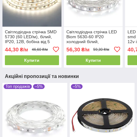
Світлодіодна стрічка SMD
Світлодіодна стрічка LED
LED 
5730 (60 LED/м), білий,
Biom 5630-60 IP20
smd 
IP20, 12В, бобіна від 5
холодний білий,
12v 
метрів
негерметична, 1 м
на с
44,30
56,30
40,
₴/м
₴/м
46,60 ₴/м
59,30 ₴/м
Купити
Купити
Акційні пропозиції та новинки
Топ продажів
–5%
–5%