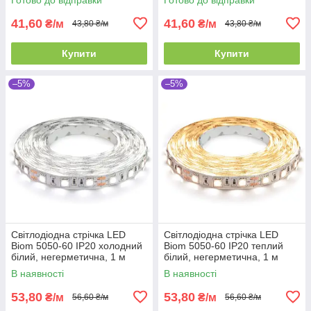
41,60
41,60
₴/м
₴/м
43,80 ₴/м
43,80 ₴/м
Купити
Купити
–5%
–5%
Світлодіодна стрічка LED
Світлодіодна стрічка LED
Biom 5050-60 IP20 холодний
Biom 5050-60 IP20 теплий
білий, негерметична, 1 м
білий, негерметична, 1 м
В наявності
В наявності
53,80
53,80
₴/м
₴/м
56,60 ₴/м
56,60 ₴/м