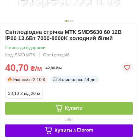
Світлодіодна стрічка МТК SMD5630 60 12В
IP20 13.6Вт 7000-8000K холодний білий
Готово до відправки
Код: 5630 MTK
Опт і роздріб
40,70
₴/м
42,80 ₴/м
Економія
2.10 ₴
Залишилось
44 дні
38,10 ₴
від 20 м
Купити
або
Купити з