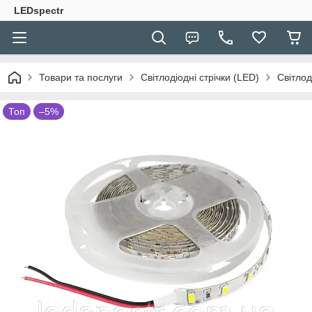
LEDspectr
Товари та послуги
Світлодіодні стрічки (LED)
Світлод
Топ
–5%