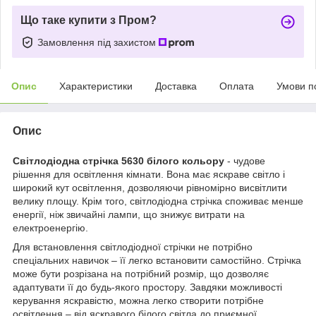
Що таке купити з Пром?
Замовлення під захистом
Опис
Характеристики
Доставка
Оплата
Умови п
Опис
Світлодіодна стрічка 5630 білого кольору
- чудове
рішення для освітлення кімнати. Вона має яскраве світло і
широкий кут освітлення, дозволяючи рівномірно висвітлити
велику площу. Крім того, світлодіодна стрічка споживає менше
енергії, ніж звичайні лампи, що знижує витрати на
електроенергію.
Для встановлення світлодіодної стрічки не потрібно
спеціальних навичок – її легко встановити самостійно. Стрічка
може бути розрізана на потрібний розмір, що дозволяє
адаптувати її до будь-якого простору. Завдяки можливості
керування яскравістю, можна легко створити потрібне
освітлення – від яскравого білого світла до приємної