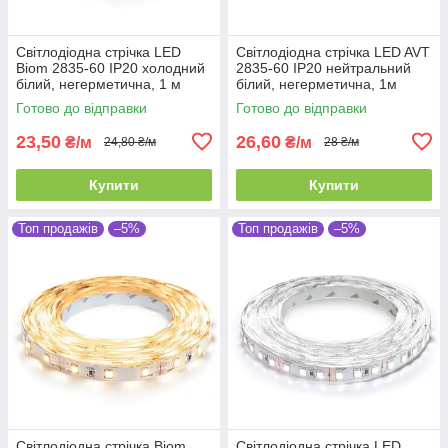
Світлодіодна стрічка LED
Світлодіодна стрічка LED AVT
Biom 2835-60 IP20 холодний
2835-60 IP20 нейтральний
білий, негерметична, 1 м
білий, негерметична, 1м
Готово до відправки
Готово до відправки
23,50
26,60
₴/м
₴/м
24,80 ₴/м
28 ₴/м
Купити
Купити
Топ продажів
–5%
Топ продажів
–5%
Світлодіодна стрічка Biom
Світлодіодна стрічка LED