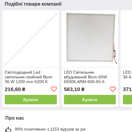
Подібні товари компанії
Світлодіодний Led
LED Світильник
LED 
світильник лінійний Biom
вбудований Biom 65W
36-6
36 W 1200 mm 6200 K
6500K ARM-600-65-6
Slim
216,60
563,10
371
₴
₴
Купити
Купити
Про нас
99% позитивних з 1153 відгуків за рік