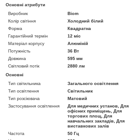
Основні атрибути
Виробник
Biom
Колір світіння
Холодний білий
Форма
Квадратна
Гарантійний термін
12 міс
Матеріал корпусу
Алюміній
Потужність
36 Вт
Довжина
595 мм
Світловий потік
2880 лм
Основні
Тип світильника
Загального освітлення
Тип освітлення
Світильник
Тип розсіювача
Матовий
Застосування освітлення
Для медичних установ, Для
офісних приміщень, Для
торгових площ, Для
навчальних закладів, Для
виставкових залів
Частота
50 Гц