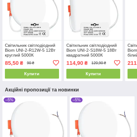
Світильник світлодіодний
Світильник світлодіодний
Світ
Biom UNI-2-R12W-5 12Вт
Biom UNI-2-S18W-5 18Вт
Biom
круглий 5000К
квадратний 5000К
біли
85,50
114,90
211
₴
₴
90 ₴
120,90 ₴
Купити
Купити
Акційні пропозиції та новинки
–5%
–5%