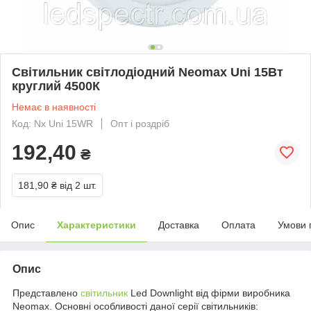
Світильник світлодіодний Neomax Uni 15Вт
круглий 4500К
Немає в наявності
Код: Nx Uni 15WR
Опт і роздріб
192,40
₴
181,90 ₴
від 2 шт.
Опис
Характеристики
Доставка
Оплата
Умови 
Опис
Представлено
світильник
Led Downlight від фірми виробника
Neomax. Основні особливості даної серії світильників: