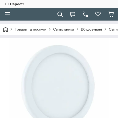
LEDspectr
Товари та послуги
Світильники
Вбудовувані
Світ