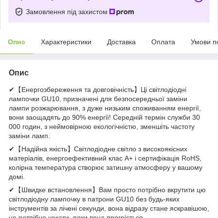
Замовлення під захистом
Опис
Характеристики
Доставка
Оплата
Умови п
Опис
✔【Енергозбереження та довговічність】Ці світлодіодні
лампочки GU10, призначені для безпосередньої заміни
лампи розжарювання, з дуже низьким споживанням енергії,
вони заощадять до 90% енергії! Середній термін служби 30
000 годин, з неймовірною екологічністю, зменшіть частоту
заміни ламп.
✔【Надійна якість】Світлодіодне світло з високоякісних
матеріалів, енергоефективний клас A+ і сертифікація RoHS,
колірна температура створює затишну атмосферу у вашому
домі.
✔【Швидке встановлення】Вам просто потрібно вкрутити цю
світлодіодну лампочку в патрони GU10 без будь-яких
інструментів за лічені секунди, вона відразу стане яскравішою,
не потрібно чекати, поки вона прогріється.