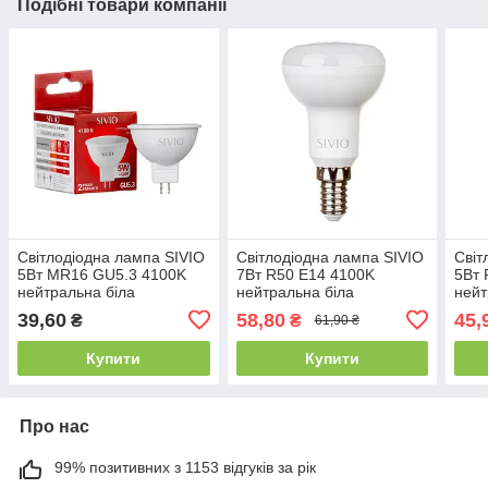
Подібні товари компанії
Світлодіодна лампа SIVIO
Світлодіодна лампа SIVIO
Світ
5Вт MR16 GU5.3 4100K
7Вт R50 E14 4100K
5Вт 
нейтральна біла
нейтральна біла
нейт
39,60
58,80
45,
₴
₴
61,90 ₴
Купити
Купити
Про нас
99% позитивних з 1153 відгуків за рік