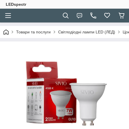
LEDspectr
Товари та послуги
Світлодіодні лампи LED (ЛЕД)
Цо