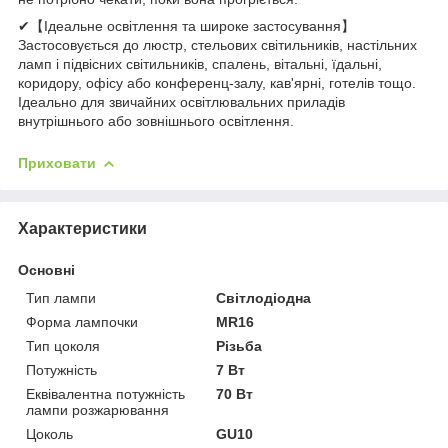
✔【Ідеальне освітлення та широке застосування】
Застосовується до люстр, стельових світильників, настільних
ламп і підвісних світильників, спалень, вітальні, їдальні,
коридору, офісу або конференц-залу, кав'ярні, готелів тощо.
Ідеально для звичайних освітлювальних приладів
внутрішнього або зовнішнього освітлення.
Приховати
Характеристики
Основні
Тип лампи
Світлодіодна
Форма лампочки
MR16
Тип цоколя
Різьба
Потужність
7 Вт
Еквівалентна потужність
70 Вт
лампи розжарювання
Цоколь
GU10