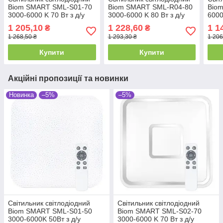
Biom SMART SML-S01-70
Biom SMART SML-R04-80
Biom
3000-6000 K 70 Вт з д/у
3000-6000 K 80 Вт з д/у
600
50/2
1 205,10
1 228,60
1 1
₴
₴
1 268,50 ₴
1 293,30 ₴
1 206
Купити
Купити
Акційні пропозиції та новинки
Новинка
–5%
–5%
Світильник світлодіодний
Світильник світлодіодний
Biom SMART SML-S01-50
Biom SMART SML-S02-70
3000-6000K 50Вт з д/у
3000-6000 K 70 Вт з д/у