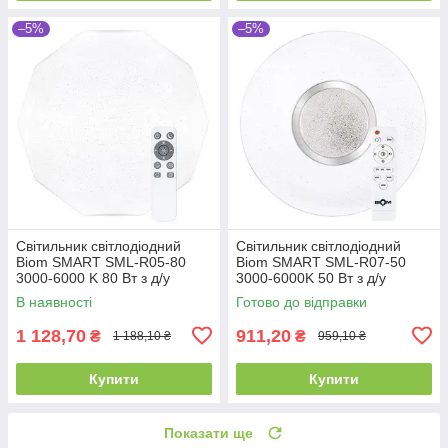
–5%
–5%
Світильник світлодіодний
Світильник світлодіодний
Biom SMART SML-R05-80
Biom SMART SML-R07-50
3000-6000 K 80 Вт з д/у
3000-6000K 50 Вт з д/у
В наявності
Готово до відправки
1 128,70
911,20
₴
₴
1 188,10 ₴
959,10 ₴
Купити
Купити
Показати ще