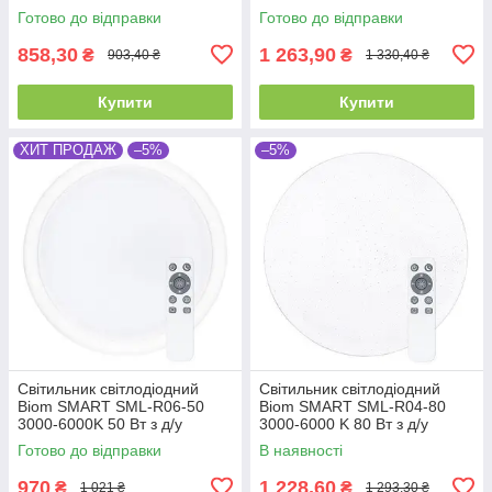
Готово до відправки
Готово до відправки
858,30
1 263,90
₴
₴
903,40 ₴
1 330,40 ₴
Купити
Купити
ХИТ ПРОДАЖ
–5%
–5%
Світильник світлодіодний
Світильник світлодіодний
Biom SMART SML-R06-50
Biom SMART SML-R04-80
3000-6000K 50 Вт з д/у
3000-6000 K 80 Вт з д/у
Готово до відправки
В наявності
970
1 228,60
₴
₴
1 021 ₴
1 293,30 ₴